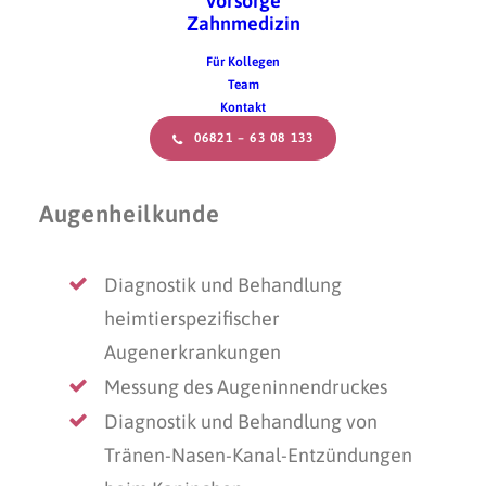
Vorsorge
Leistungsspektrum. Von der
Zahnmedizin
Vorsorgeuntersuchung, über Zahnpflege bis hin
Für Kollegen
zu chirurgischen Eingriffen – wir sind für Sie
Team
und Ihr Tier da.
Kontakt
06821 – 63 08 133
Augenheilkunde
Diagnostik und Behandlung
heimtierspezifischer
Augenerkrankungen
Messung des Augeninnendruckes
Diagnostik und Behandlung von
Tränen-Nasen-Kanal-Entzündungen