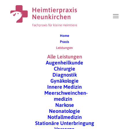
Home
Praxis
Leistungen
Alle Leistungen
Augenheilkunde
Chirurgie
Diagnostik
Gynäkologie
Unsere Leistungen
Innere Medizin
Meerschweinchen-
medizin
Den besonderen Bedürfnissen der Heimtiere
Narkose
Neonatologie
möchten wir in unserer Praxis stets gerecht
Notfallmedizin
werden und bieten Ihnen daher ein breites
Stationäre Unterbringung