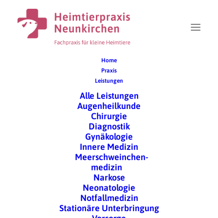
Home
Praxis
Leistungen
Datenschutz
Alle Leistungen
Augenheilkunde
Chirurgie
Diagnostik
Datenschutz­erklärung
Gynäkologie
Innere Medizin
Meerschweinchen-
1. Datenschutz auf einen
medizin
Blick
Narkose
Neonatologie
Notfallmedizin
Allgemeine Hinweise
Stationäre Unterbringung