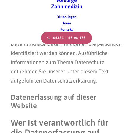
Vorsorge
Zahnmedizin
Die folgenden Hinweise geben einen
einfachen Überblick darüber, was mit Ihren
Für Kollegen
Team
personenbezogenen Daten passiert, wenn Sie
Kontakt
diese Website besuchen. Personenbezogene
06821 – 63 08 133
Daten sind alle Daten, mit denen Sie persönlich
identifiziert werden können. Ausführliche
Informationen zum Thema Datenschutz
entnehmen Sie unserer unter diesem Text
aufgeführten Datenschutzerklärung.
Datenerfassung auf dieser
Website
Wer ist verantwortlich für
die Datenerfassung auf