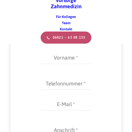
Vorsorge
Angaben
Zahnmedizin
Besitzer*in
Für Kollegen
Team
Kontakt
06821 – 63 08 133